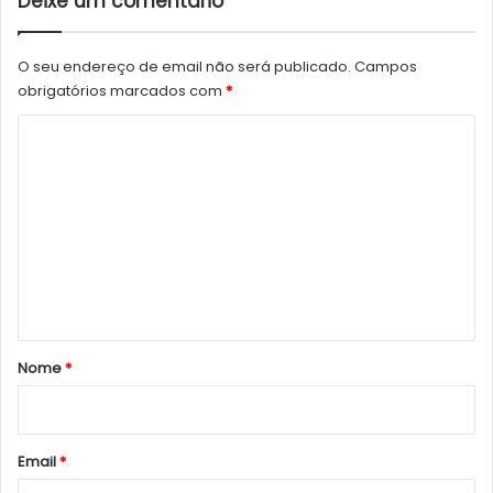
Deixe um comentário
O seu endereço de email não será publicado.
Campos
obrigatórios marcados com
*
C
o
m
e
n
t
á
r
Nome
*
i
o
*
Email
*