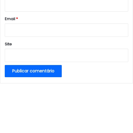
i
o
*
Email
*
Site