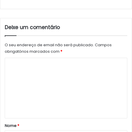
Deixe um comentário
O seu endereço de email não será publicado.
Campos
obrigatórios marcados com
*
C
o
m
e
n
t
á
r
Nome
*