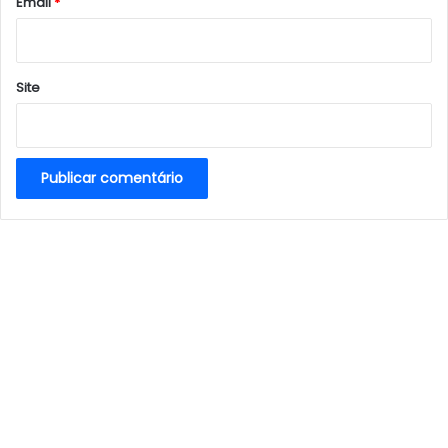
*
Email
*
Site