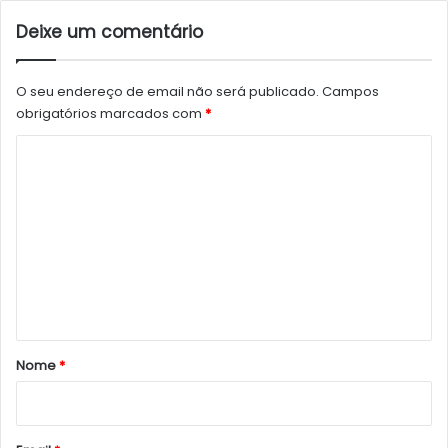
Deixe um comentário
O seu endereço de email não será publicado.
Campos
obrigatórios marcados com
*
C
o
m
e
n
t
á
r
Nome
*
i
o