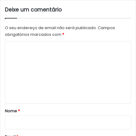
Deixe um comentário
O seu endereço de email não será publicado.
Campos
obrigatórios marcados com
*
C
o
m
e
n
t
á
r
Nome
*
i
o