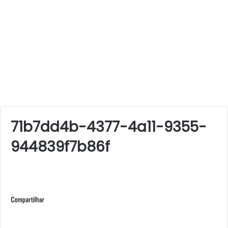
71b7dd4b-4377-4a11-9355-
944839f7b86f