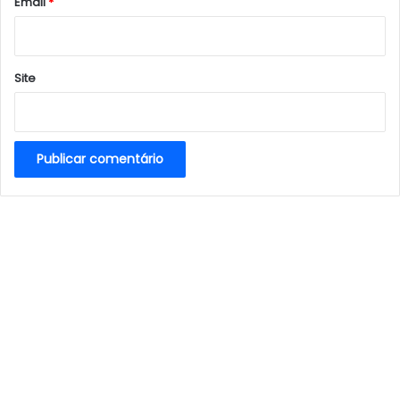
*
Email
*
Site