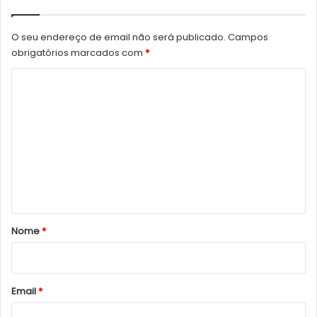
O seu endereço de email não será publicado.
Campos
obrigatórios marcados com
*
C
o
m
e
n
t
á
r
Nome
*
i
o
*
Email
*