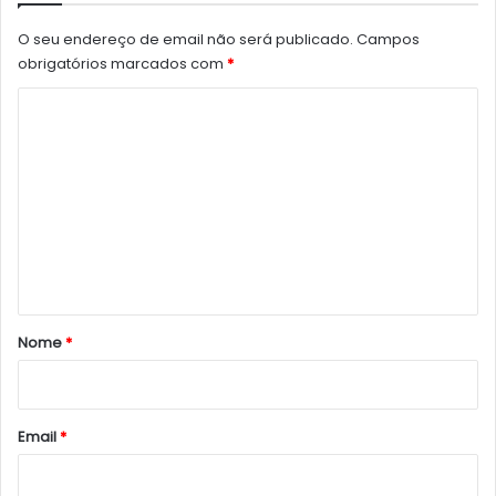
O seu endereço de email não será publicado.
Campos
obrigatórios marcados com
*
C
o
m
e
n
t
á
r
Nome
*
i
o
*
Email
*