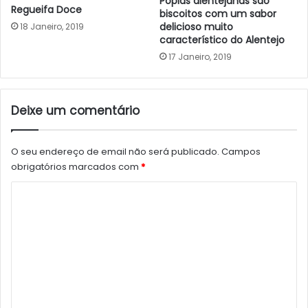
Popias alentejanas são
Regueifa Doce
biscoitos com um sabor
delicioso muito
18 Janeiro, 2019
característico do Alentejo
17 Janeiro, 2019
Deixe um comentário
O seu endereço de email não será publicado.
Campos
obrigatórios marcados com
*
C
o
m
e
n
t