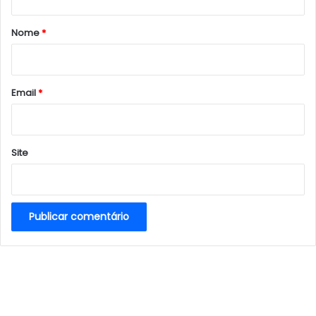
á
r
Nome
*
i
o
*
Email
*
Site