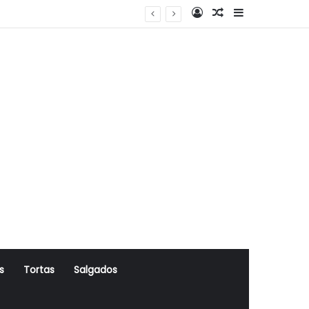
Log In
Artigo Aleatório
Sidebar
s
Tortas
Salgados