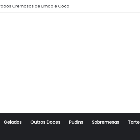
ados Cremosos de Limão e Coco
Gelados
Outros Doces
Pudins
Sobremesas
Tarte
r