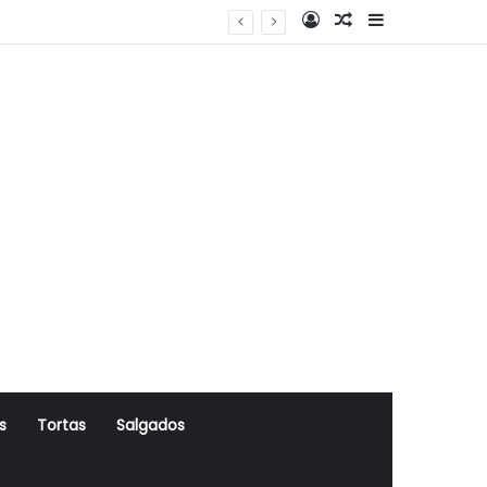
Log In
Artigo Aleatório
Sidebar
s
Tortas
Salgados