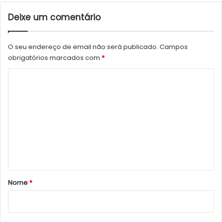
Deixe um comentário
O seu endereço de email não será publicado.
Campos
obrigatórios marcados com
*
C
o
m
e
n
t
á
r
Nome
*
i
o