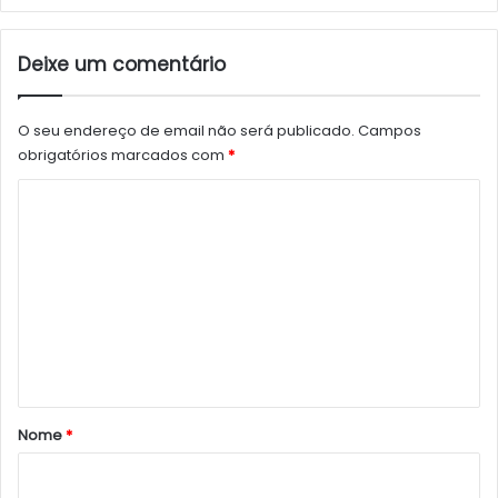
Deixe um comentário
O seu endereço de email não será publicado.
Campos
obrigatórios marcados com
*
C
o
m
e
n
t
á
r
Nome
*
i
o