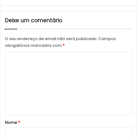
Deixe um comentário
O seu endereço de email não será publicado.
Campos
obrigatórios marcados com
*
C
o
m
e
n
t
á
r
Nome
*
i