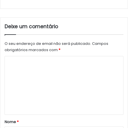
Deixe um comentário
O seu endereço de email não será publicado.
Campos
obrigatórios marcados com
*
C
o
m
e
n
t
á
r
Nome
*