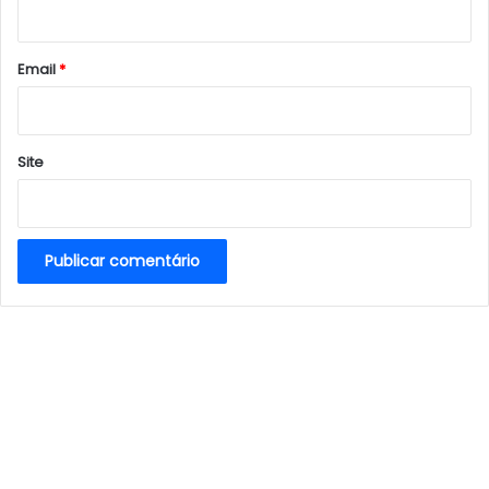
i
o
*
Email
*
Site