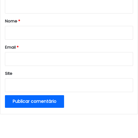
t
á
r
Nome
*
i
o
*
Email
*
Site