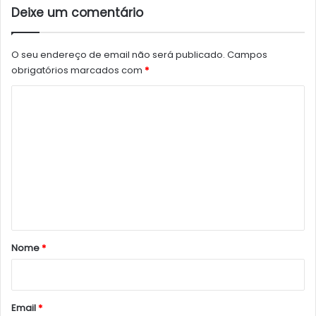
Deixe um comentário
O seu endereço de email não será publicado.
Campos
obrigatórios marcados com
*
C
o
m
e
n
t
á
r
Nome
*
i
o
*
Email
*