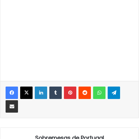
LinkedIn
Tumblr
Pinterest
Reddit
WhatsApp
Telegra
Partilhar Via Email
Sobremesas de Portugal