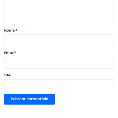
n
t
á
r
Nome
*
i
o
*
Email
*
Site