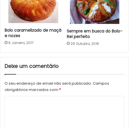
Bolo caramelizado de maçã
Sempre em busca do Bolo-
e nozes
Rei perfeito
6 Janeiro, 2017
29 Outubro, 2016
Deixe um comentário
O seu endereço de email não será publicado.
Campos
obrigatórios marcados com
*
C
o
m
e