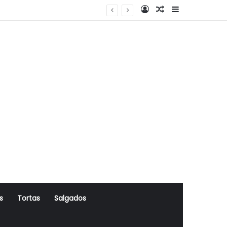
Log In
Artigo Aleatório
Sidebar
s
Tortas
Salgados