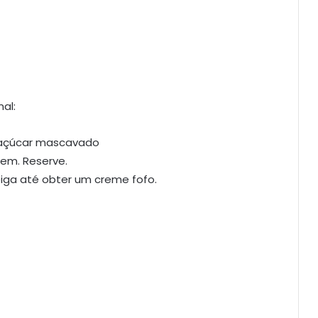
al:
 açúcar mascavado
bem. Reserve.
iga até obter um creme fofo.