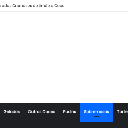
rados Cremosos de Limão e Coco
Gelados
Outros Doces
Pudins
Sobremesas
Tarte
r