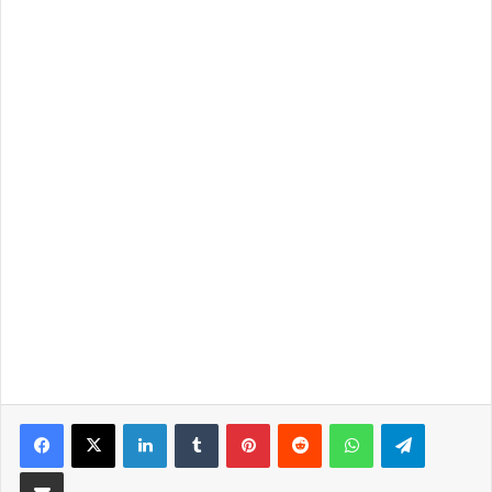
LinkedIn
Tumblr
Pinterest
Reddit
WhatsApp
Telegra
Partilhar Via Email