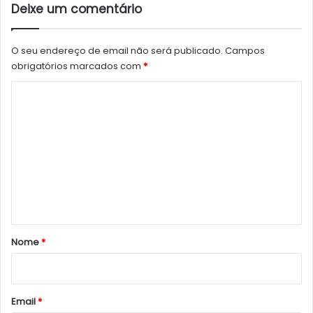
Deixe um comentário
O seu endereço de email não será publicado.
Campos
obrigatórios marcados com
*
C
o
m
e
n
t
á
r
Nome
*
i
o
*
Email
*