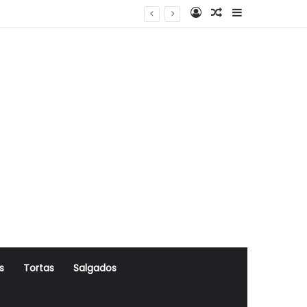
Log In
Artigo Aleatório
Sidebar
s
Tortas
Salgados