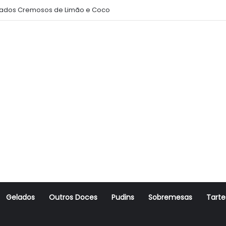
ados Cremosos de Limão e Coco
Gelados
Outros Doces
Pudins
Sobremesas
Tarte
r