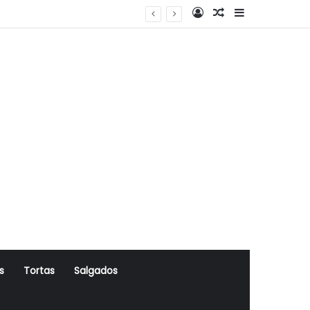
Log In
Artigo Aleatório
Sidebar
s
Tortas
Salgados