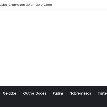
ados Cremosos de Limão e Coco
Gelados
Outros Doces
Pudins
Sobremesas
Tarte
r