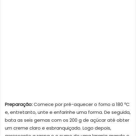
Preparação:
Comece por pré-aquecer o forno a 180 ºC
e, entretanto, unte e enfarinhe uma forma. De seguida,
bata as seis gemas com os 200 g de açúcar até obter
um creme claro e esbranquiçado. Logo depois,
acrescente a raspa e o sumo de uma laranja grande e