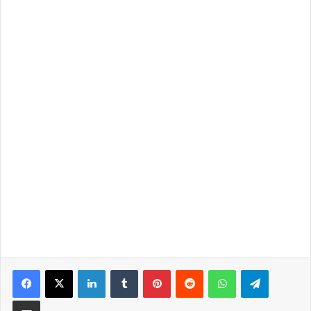
LinkedIn
Tumblr
Pinterest
Reddit
WhatsApp
Telegra
Partilhar Via Email