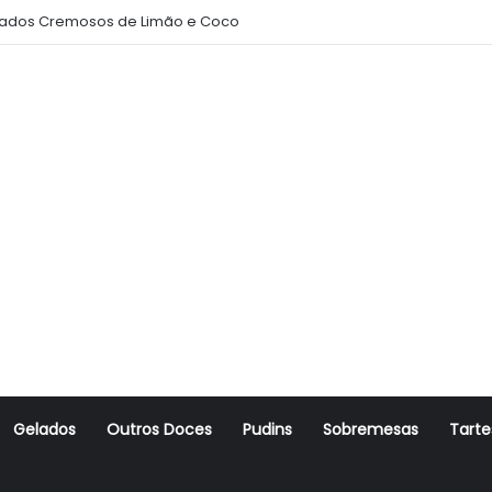
ados Cremosos de Limão e Coco
Gelados
Outros Doces
Pudins
Sobremesas
Tarte
r