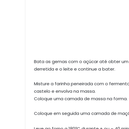
Bata as gemas com o açúcar até obter um 
derretida e o leite e continue a bater.
Misture a farinha peneirada com o ferment
castelo e envolva na massa.
Coloque uma camada de massa na forma.
Coloque em seguida uma camada de maçã 
Leve ao forno a 180ºC durante + ou – 40 minu