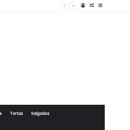
Log In
Artigo Aleatório
Sidebar
s
Tortas
Salgados