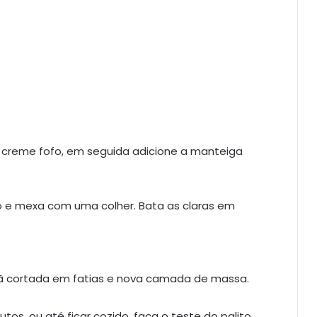
creme fofo, em seguida adicione a manteiga
o e mexa com uma colher. Bata as claras em
cortada em fatias e nova camada de massa.
tos, ou até ficar cozido, faça o teste do palito