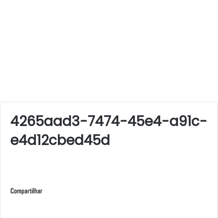
4265aad3-7474-45e4-a91c-
e4d12cbed45d