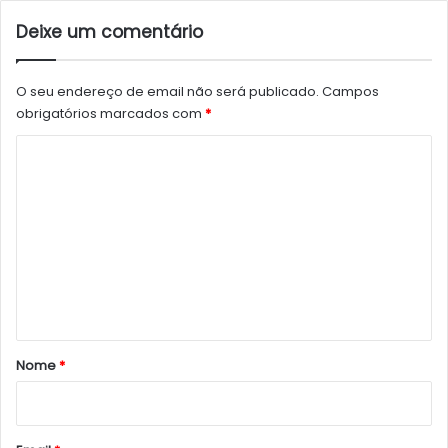
Deixe um comentário
O seu endereço de email não será publicado.
Campos
obrigatórios marcados com
*
C
o
m
e
n
t
á
r
Nome
*
i
o