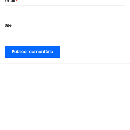
*
Email
*
Site