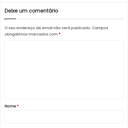
Deixe um comentário
O seu endereço de email não será publicado.
Campos
obrigatórios marcados com
*
C
o
m
e
n
t
á
r
Nome
*
i
o