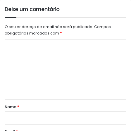
Deixe um comentário
O seu endereço de email não será publicado.
Campos
obrigatórios marcados com
*
C
o
m
e
n
t
á
r
Nome
*
i
o