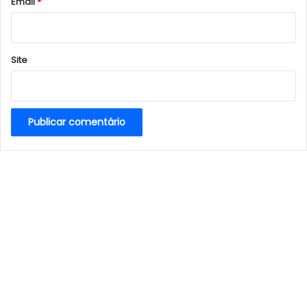
*
Email
*
Site