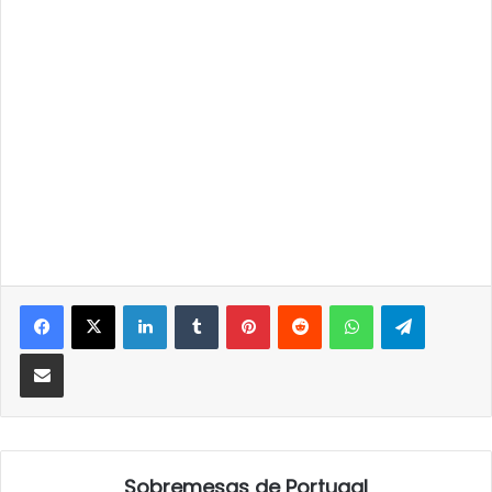
LinkedIn
Tumblr
Pinterest
Reddit
WhatsApp
Telegra
Partilhar Via Email
Sobremesas de Portugal