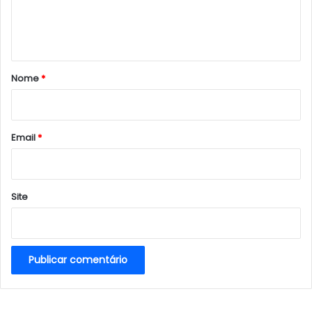
n
t
á
r
Nome
*
i
o
*
Email
*
Site