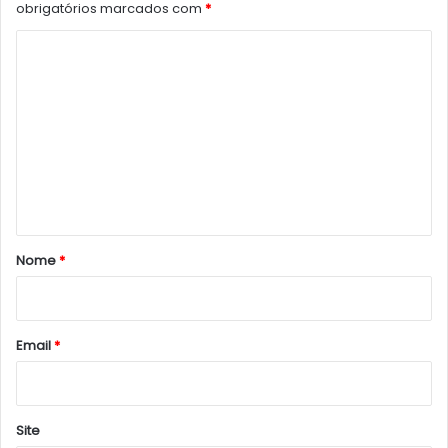
obrigatórios marcados com
*
C
o
m
e
n
t
á
r
Nome
*
i
o
*
Email
*
Site