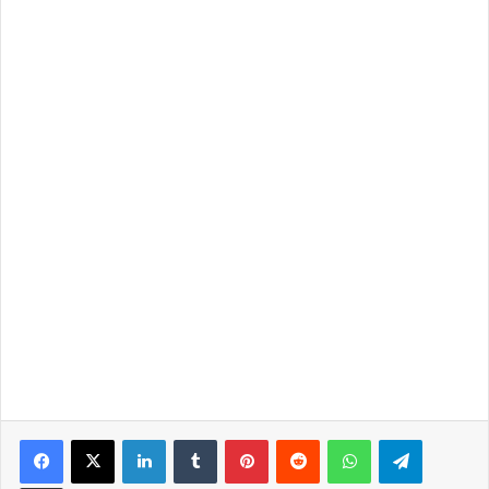
LinkedIn
Tumblr
Pinterest
Reddit
WhatsApp
Telegra
Partilhar Via Email