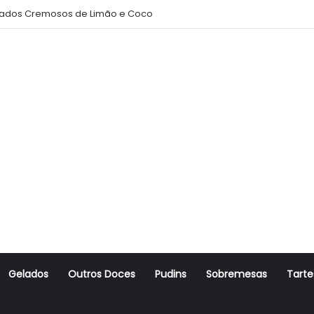
ados Cremosos de Limão e Coco
Gelados
Outros Doces
Pudins
Sobremesas
Tarte
r