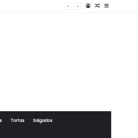
Log In
Artigo Aleatório
Sidebar
s
Tortas
Salgados