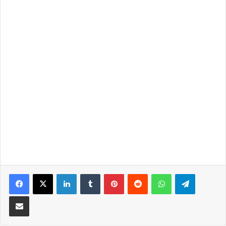
LinkedIn
Tumblr
Pinterest
Reddit
WhatsApp
Telegra
Partilhar Via Email