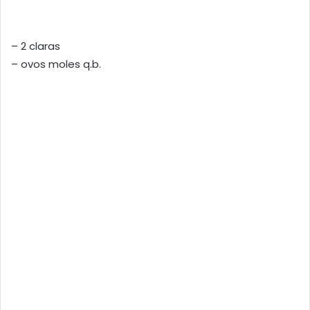
– 2 claras
– ovos moles q.b.