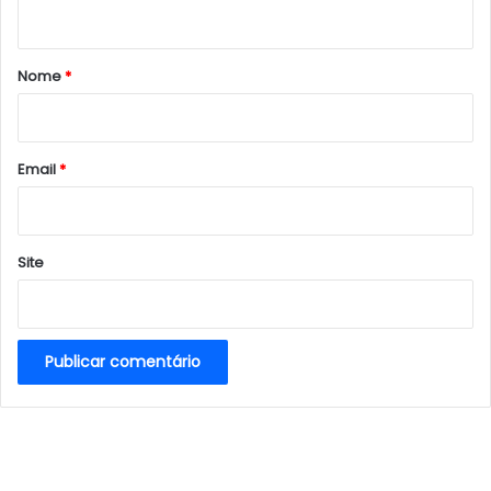
t
á
r
Nome
*
i
o
*
Email
*
Site