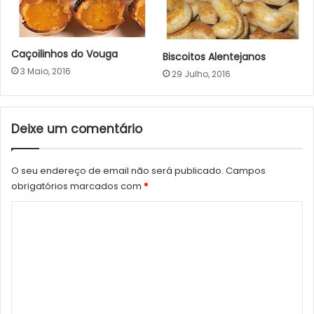
Caçoilinhos do Vouga
Biscoitos Alentejanos
3 Maio, 2016
29 Julho, 2016
Deixe um comentário
O seu endereço de email não será publicado.
Campos
obrigatórios marcados com
*
C
o
m
e
n