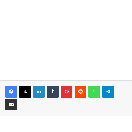
LinkedIn
Tumblr
Pinterest
Reddit
WhatsApp
Telegra
Partilhar Via Email