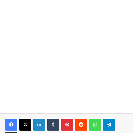
LinkedIn
Tumblr
Pinterest
Reddit
WhatsApp
Telegra
Partilhar Via Email