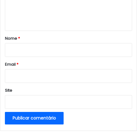
n
t
á
r
Nome
*
i
o
*
Email
*
Site