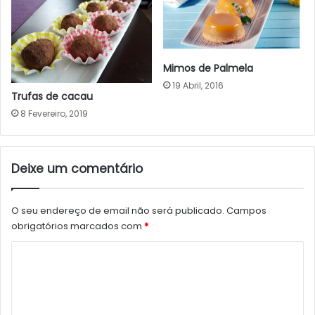
Mimos de Palmela
19 Abril, 2016
Trufas de cacau
8 Fevereiro, 2019
Deixe um comentário
O seu endereço de email não será publicado.
Campos
obrigatórios marcados com
*
C
o
m
e