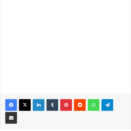
LinkedIn
Tumblr
Pinterest
Reddit
WhatsApp
Telegra
Partilhar Via Email