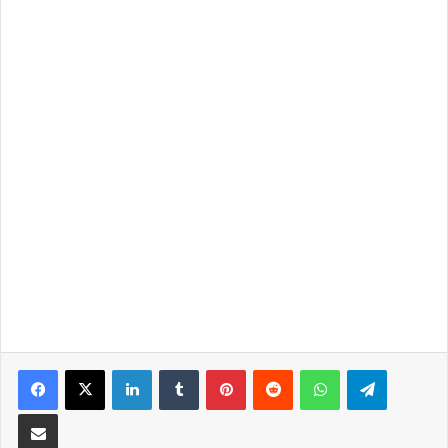
LinkedIn
Tumblr
Pinterest
Reddit
WhatsApp
Telegra
Partilhar Via Email