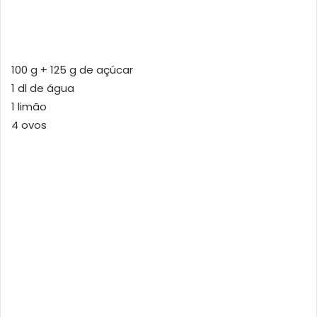
100 g + 125 g de açúcar
1 dl de água
1 limão
4 ovos