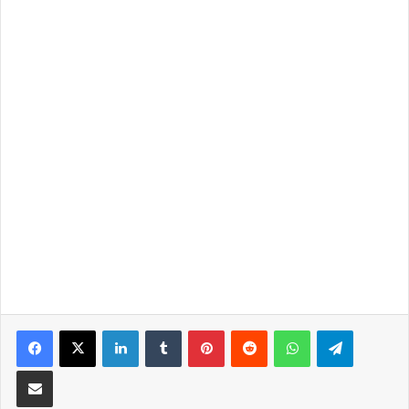
LinkedIn
Tumblr
Pinterest
Reddit
WhatsApp
Telegra
Partilhar Via Email