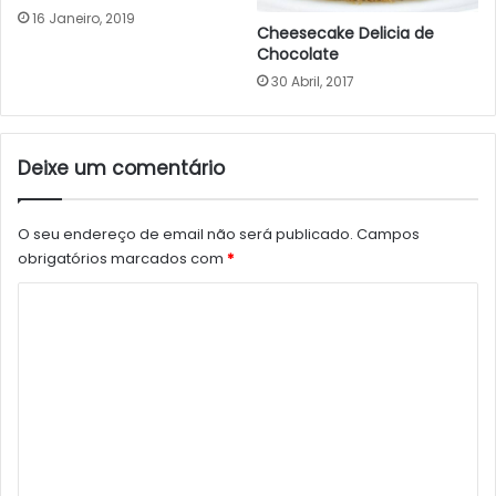
16 Janeiro, 2019
Cheesecake Delicia de
Chocolate
30 Abril, 2017
Deixe um comentário
O seu endereço de email não será publicado.
Campos
obrigatórios marcados com
*
C
o
m
e
n
t