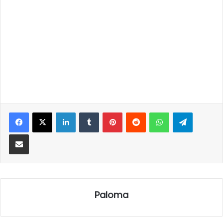
LinkedIn
Tumblr
Pinterest
Reddit
WhatsApp
Telegra
Partilhar Via Email
Paloma