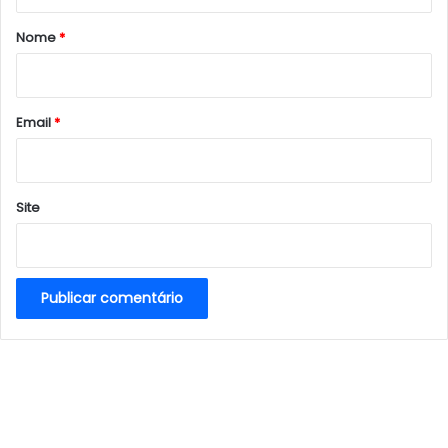
á
r
Nome
*
i
o
*
Email
*
Site