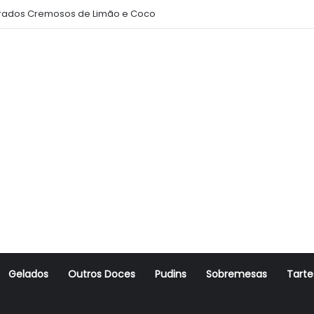
ados Cremosos de Limão e Coco
Gelados
Outros Doces
Pudins
Sobremesas
Tarte
r