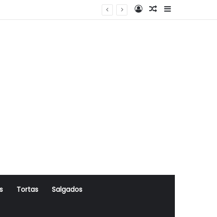
Log In
Artigo Aleatório
Sidebar
s
Tortas
Salgados