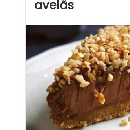
avelãs