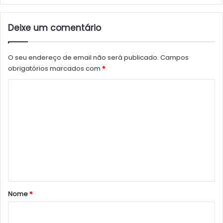
Deixe um comentário
O seu endereço de email não será publicado.
Campos
obrigatórios marcados com
*
C
o
m
e
n
t
á
r
Nome
*
i
o