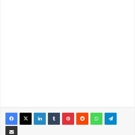
LinkedIn
Tumblr
Pinterest
Reddit
WhatsApp
Telegra
Partilhar Via Email