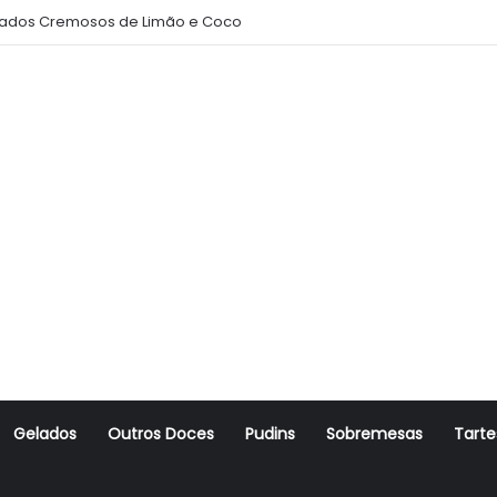
ados Cremosos de Limão e Coco
Gelados
Outros Doces
Pudins
Sobremesas
Tarte
r