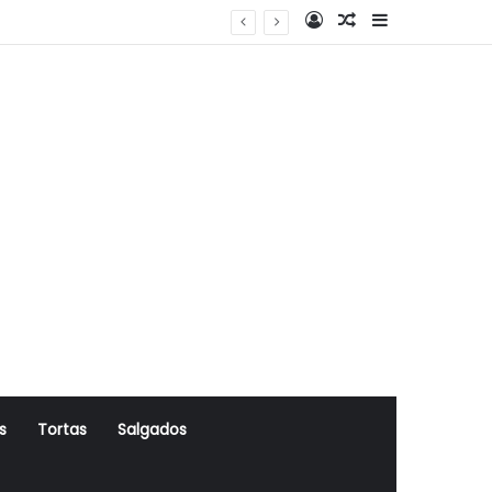
Log In
Artigo Aleatório
Sidebar
s
Tortas
Salgados