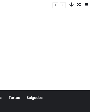
Log In
Artigo Aleatório
Sidebar
s
Tortas
Salgados