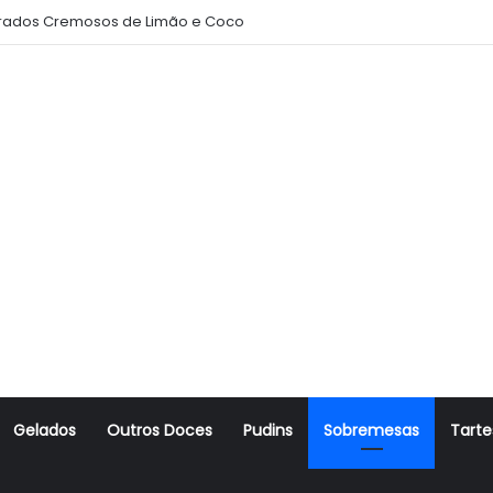
ito Amanteigado
Gelados
Outros Doces
Pudins
Sobremesas
Tarte
r