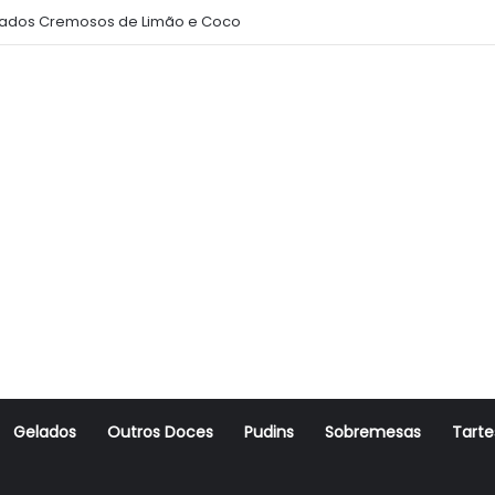
ados Cremosos de Limão e Coco
Gelados
Outros Doces
Pudins
Sobremesas
Tarte
r