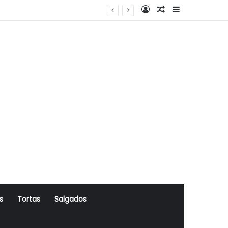
Log In
Artigo Aleatório
Sidebar
s
Tortas
Salgados