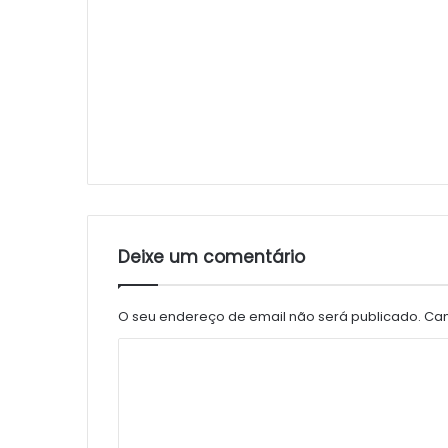
Deixe um comentário
O seu endereço de email não será publicado.
Cam
C
o
m
e