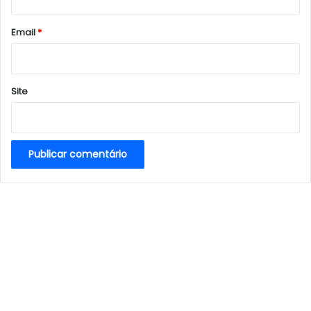
o
*
Email
*
Site