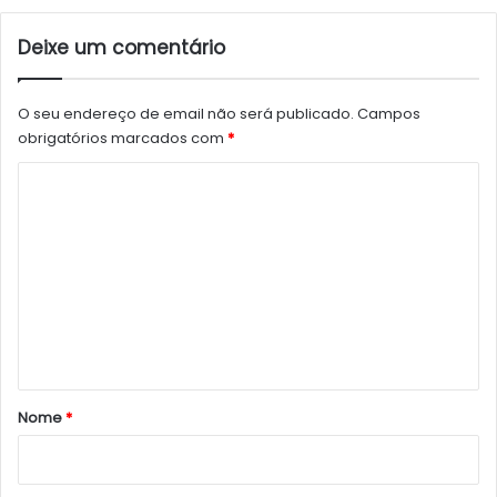
Deixe um comentário
O seu endereço de email não será publicado.
Campos
obrigatórios marcados com
*
C
o
m
e
n
t
á
r
Nome
*
i
o