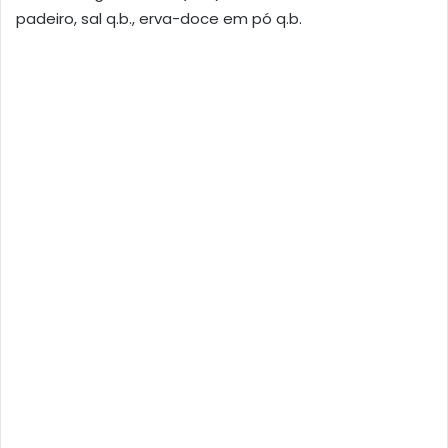
padeiro, sal q.b., erva-doce em pó q.b.