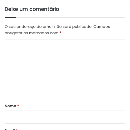
Deixe um comentário
O seu endereço de email não será publicado.
Campos
obrigatórios marcados com
*
C
o
m
e
n
t
á
r
Nome
*
i
o