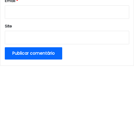
*
Email
*
Site