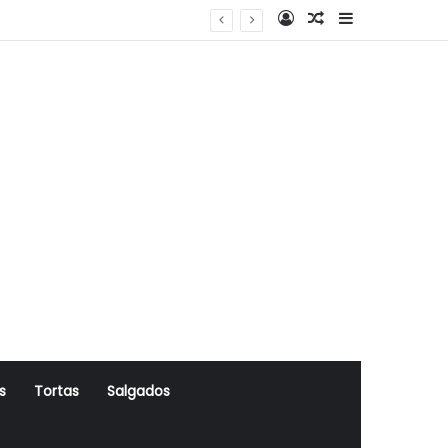
Log In
Artigo Aleatório
Sidebar
s
Tortas
Salgados