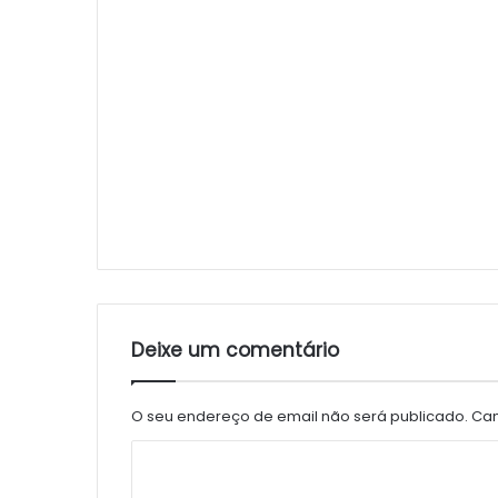
Deixe um comentário
O seu endereço de email não será publicado.
Cam
C
o