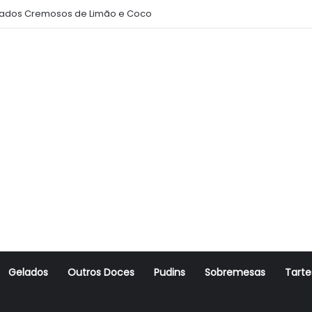
ados Cremosos de Limão e Coco
Gelados
Outros Doces
Pudins
Sobremesas
Tarte
r