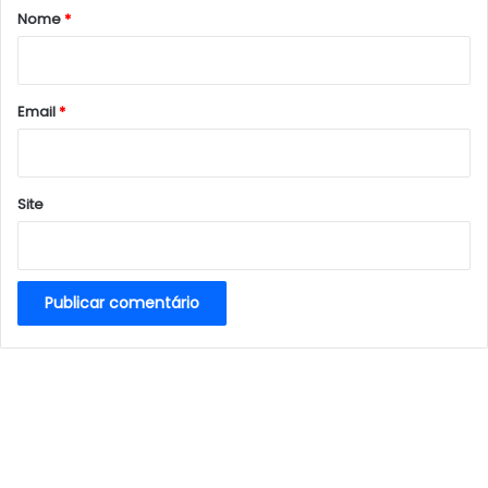
r
Nome
*
i
o
*
Email
*
Site