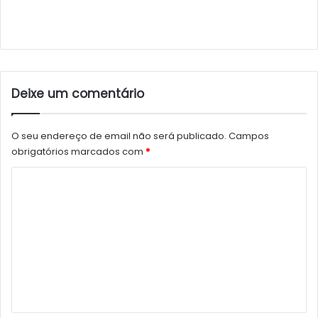
Deixe um comentário
O seu endereço de email não será publicado.
Campos
obrigatórios marcados com
*
C
o
m
e
n
t
á