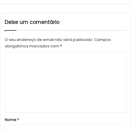
Deixe um comentário
O seu endereço de email não será publicado.
Campos
obrigatórios marcados com
*
C
o
m
e
n
t
á
r
Nome
*
i