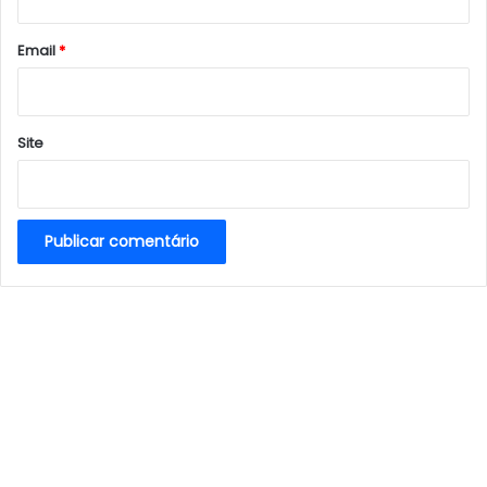
o
*
Email
*
Site