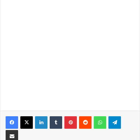
LinkedIn
Tumblr
Pinterest
Reddit
WhatsApp
Telegra
Partilhar Via Email